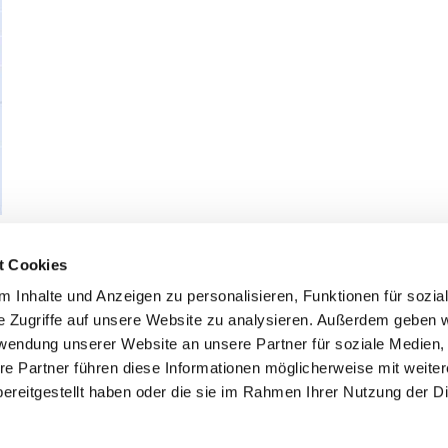
t Cookies
 Inhalte und Anzeigen zu personalisieren, Funktionen für sozia
Kontakt
Links
e Zugriffe auf unsere Website zu analysieren. Außerdem geben w
rwendung unserer Website an unsere Partner für soziale Medien
SVG GmbH & Co. KG
Startseite
rift 1
re Partner führen diese Informationen möglicherweise mit weite
Impressum
25980 Sylt / OT Westerland
Datenschutz
ereitgestellt haben oder die sie im Rahmen Ihrer Nutzung der D
Unternehmen
el.: 0 46 51 / 83 61 00
Fahrplanauskunft
info@svg-busreisen.de
Agenturanmeldung