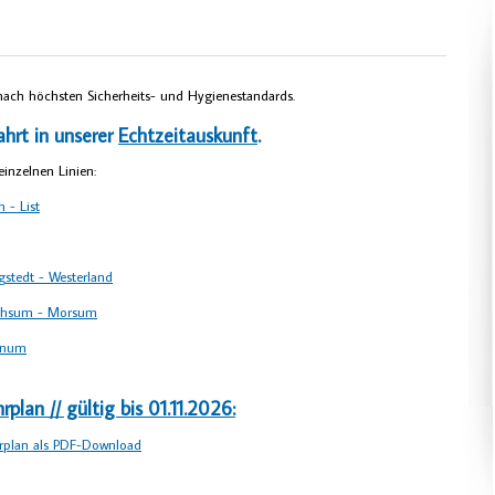
nach höchsten Sicherheits- und Hygienestandards.
ahrt in unserer
Echtzeitauskunft
.
inzelnen Linien:
 - List
gstedt - Westerland
Archsum - Morsum
örnum
lan // gültig bis 01.11.2026:
rplan als PDF-Download