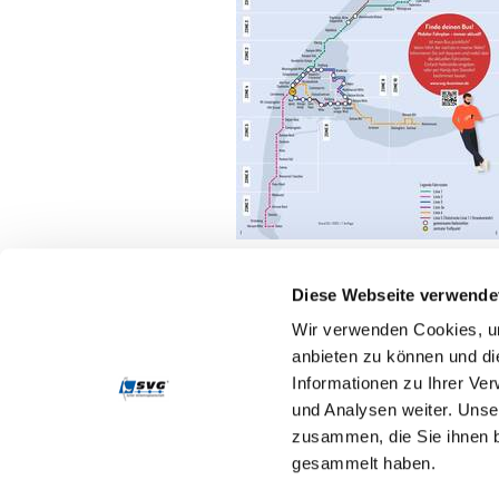
Diese Webseite verwende
Wir verwenden Cookies, um
Suche
anbieten zu können und di
Informationen zu Ihrer Ve
T
und Analysen weiter. Unse
zusammen, die Sie ihnen b
T
Folgen Sie uns!
gesammelt haben.