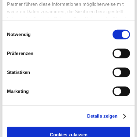
Preis:
Erw. 25,50 € | Ki. 17,50 € | Fam. 60,50 € (2
Partner führen diese Informationen möglicherweise mit
Erw. & 3 Ki.)
weiteren Daten zusammen, die Sie ihnen bereitgestellt
Das
Ticket
erhalten Sie
direkt beim Busfahrer
.
haben oder die sie im Rahmen Ihrer Nutzung der Dienste
gesammelt haben.
Einwilligungsauswahl
Notwendig
Copyright:
FRS Syltfähre (oben)
Präferenzen
Martin Elsen (unten)
Statistiken
Suche
Marketing
Folgen Sie uns!
Details zeigen
Cookies zulassen