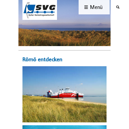
Menü
Römö entdecken