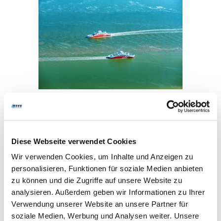
Täglich
Mit diesem Ticket können Sie inselweit per
Lininenbus nach List anreisen und mit den FRS
Syltfähren vom Hafen List nach Havneby auf
Diese Webseite verwendet Cookies
Rømø übersetzen und dort die dänische Halbinsel
Wir verwenden Cookies, um Inhalte und Anzeigen zu
entdecke. Die FRS Syltfähren bieten Ihnen bis zu
32 Abfahrten täglich.
personalisieren, Funktionen für soziale Medien anbieten
zu können und die Zugriffe auf unsere Website zu
Leistungen:
inselweite Linienbusan- und abreise
analysieren. Außerdem geben wir Informationen zu Ihrer
nach List, Fahrt mit den FRS SYLTFÄHREN von List
Verwendung unserer Website an unsere Partner für
nach Havneby und zurück
soziale Medien, Werbung und Analysen weiter. Unsere