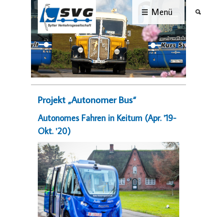
Menü
Projekt „Autonomer Bus“
Autonomes Fahren in Keitum (Apr. '19-
Okt. '20)