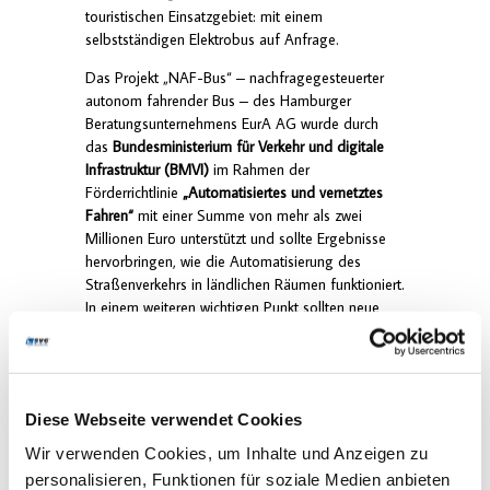
touristischen Einsatzgebiet: mit einem
selbstständigen Elektrobus auf Anfrage.
Das Projekt „NAF-Bus“ – nachfragegesteuerter
autonom fahrender Bus – des Hamburger
Beratungsunternehmens EurA AG wurde durch
das
Bundesministerium für Verkehr und digitale
Infrastruktur (BMVI)
im Rahmen der
Förderrichtlinie
„Automatisiertes und vernetztes
Fahren“
mit einer Summe von mehr als zwei
Millionen Euro unterstützt und sollte Ergebnisse
hervorbringen, wie die Automatisierung des
Straßenverkehrs in ländlichen Räumen funktioniert.
In einem weiteren wichtigen Punkt sollten neue
Ansätze für die individuelle und gesellschaftliche
Akzeptanz gefunden werden sowie Risiko-
Nutzen-Abwägungen stattfinden.
Auf dem GreenTEC-Campus in Enge-
Diese Webseite verwendet Cookies
Sande/Schleswig-Holstein haben variierende
Wir verwenden Cookies, um Inhalte und Anzeigen zu
Testszenarien stattgefunden, damit im Laufe des
personalisieren, Funktionen für soziale Medien anbieten
Projektes weitere Tests auf den öffentlichen