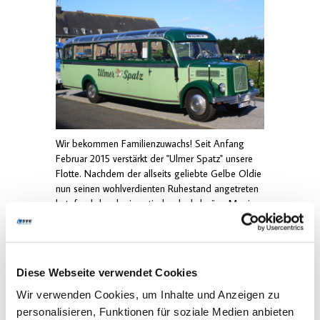
Wir bekommen Familienzuwachs! Seit Anfang
Februar 2015 verstärkt der "Ulmer Spatz" unsere
Flotte. Nachdem der allseits geliebte Gelbe Oldie
nun seinen wohlverdienten Ruhestand angetreten
hat, fand der charismatische dunkelgrüne Magirus
nun seinen Weg zu uns.
Ein neues Familienmitglied braucht einen neuen
Namen, soviel steht fest! Doch wie soll das neue
Diese Webseite verwendet Cookies
Schmuckstück heißen? Der bisherige Name "Ulmer
Spatz" passt nicht so richtig zu uns in den hohen
Wir verwenden Cookies, um Inhalte und Anzeigen zu
Norden und die "Sylter Möwe" ist vielleicht dann
personalisieren, Funktionen für soziale Medien anbieten
doch etwas zu naheliegend.