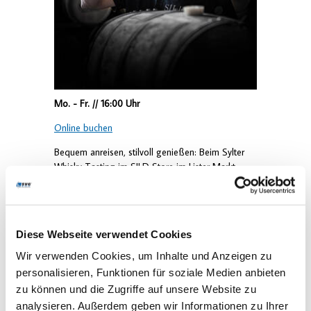
Mo. - Fr. // 16:00 Uhr
Online buchen
Bequem anreisen, stilvoll genießen: Beim Sylter
Whisky Tasting im SILD Store im Lister Markt
erwartet ÖPNV-Kunden ein besonderes
Genusserlebnis.
Das exklusive Kombiticket beinhaltet ein
Diese Webseite verwendet Cookies
fachkundig begleitetes Tasting von vier
ausgewählten Whisky-Qualitäten – von mild und
Wir verwenden Cookies, um Inhalte und Anzeigen zu
ausgewogen bis charakterstark und intensiv. Als
personalisieren, Funktionen für soziale Medien anbieten
Geschenk erhalten Sie ein exklusives SILD Whisky
zu können und die Zugriffe auf unsere Website zu
Glas. Brot wird zur Verkostung gereicht.
analysieren. Außerdem geben wir Informationen zu Ihrer