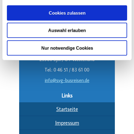
Folgen Sie uns!
Cookies zulassen
Auswahl erlauben
Kontakt
SVG GmbH & Co. KG
Nur notwendige Cookies
Trift 1
25980 Sylt / OT Westerland
Tel.: 0 46 51 / 83 61 00
info@svg-busreisen.de
Links
Startseite
Impressum