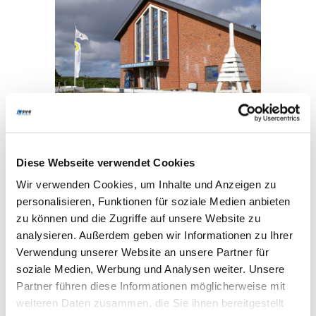
Erkunden Sie das Nationalpark-Infozentrum der
Schutzstation Wattenmeer, die
Arche Wattenmeer
,
Diese Webseite verwendet Cookies
und lernen Sie die Vielfalt und Lebendigkeit der
Wir verwenden Cookies, um Inhalte und Anzeigen zu
Nordsee kennen.
personalisieren, Funktionen für soziale Medien anbieten
Der Lebensraum Wattenmeer ist faszinierend und
zu können und die Zugriffe auf unsere Website zu
gleichzeitig vielen Bedrohungen ausgesetzt. In
analysieren. Außerdem geben wir Informationen zu Ihrer
den Räumlichkeiten der ehemaligen katholischen
Verwendung unserer Website an unsere Partner für
Kirche erfahren Jung und Alt Wissenswertes in
soziale Medien, Werbung und Analysen weiter. Unsere
anschaulicher Art und Weise.
Partner führen diese Informationen möglicherweise mit
Leistungen:
inselweite Linienbusan- und -abreise
weiteren Daten zusammen, die Sie ihnen bereitgestellt
nach Hörnum, Eintritt in die Arche Wattenmeer