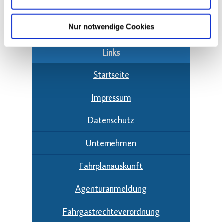
Tel.: 0 46 51 / 83 61 00
Nur notwendige Cookies
info@svg-busreisen.de
Links
Startseite
Impressum
Datenschutz
Unternehmen
Fahrplanauskunft
Agenturanmeldung
Fahrgastrechteverordnung