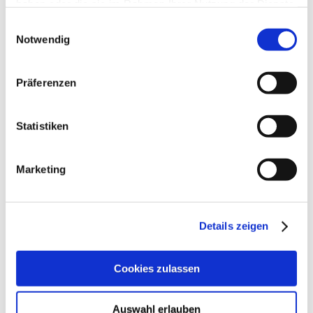
haben oder die sie im Rahmen Ihrer Nutzung der Dienste
(Montag Ruhetag!)
gesammelt haben.
Einwilligungsauswahl
Erw. 15,80 € / Ki. 9,50 € / Fam. 40,80 € (2 Erw. &
Notwendig
max. 3 Ki.)
Präferenzen
Suche
Statistiken
Marketing
Folgen Sie uns!
Details zeigen
Kontakt
Cookies zulassen
SVG GmbH & Co. KG
Trift 1
25980 Sylt / OT Westerland
Auswahl erlauben